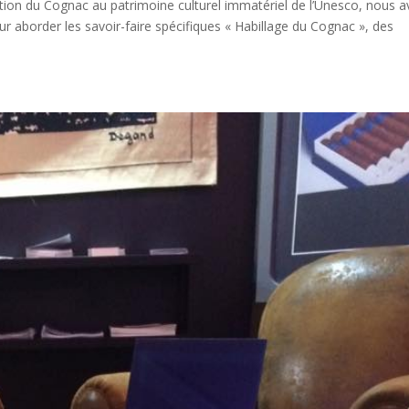
tion du Cognac au patrimoine culturel immatériel de l’Unesco, nous 
ur aborder les savoir-faire spécifiques « Habillage du Cognac », des