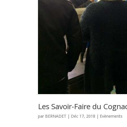
Les Savoir-Faire du Cogn
par
BERNADET
|
Déc 17, 2018
|
Evènements