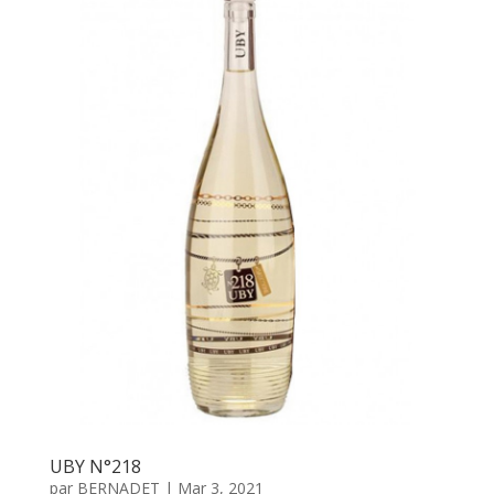
UBY N°218
par
BERNADET
|
Mar 3, 2021