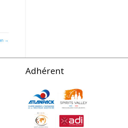
lan
→
Adhérent