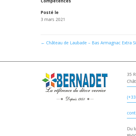
Compétences
Posté le
3 mars 2021
←
Château de Laubade – Bas Armagnac Extra Si
35 R
Chât
(+33
cont
Du l
8h00